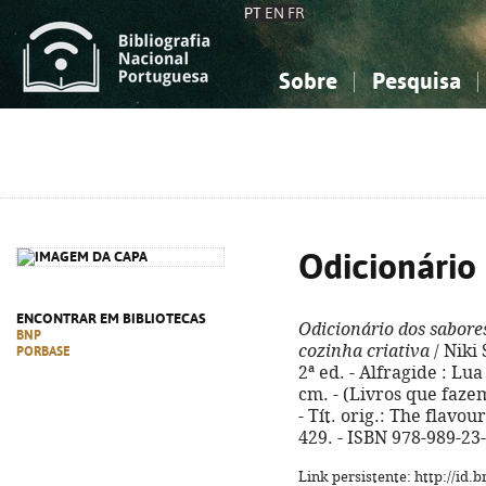
PT
EN
FR
Sobre
Pesquisa
Sobre a Bibliografia Nacional
Simples
Conhecimento, Informação...
Conhecimento, Informação...
Combinada
A
Ciências sociais...
Ciências sociais...
Arte, desporto...
Arte, desporto...
Odicionário
ENCONTRAR EM BIBLIOTECAS
Odicionário dos sabore
BNP
cozinha criativa
/ Niki 
PORBASE
2ª ed. - Alfragide : Lua 
cm. - (Livros que faze
- Tít. orig.: The flavou
429. - ISBN 978-989-23
Link persistente: http://id