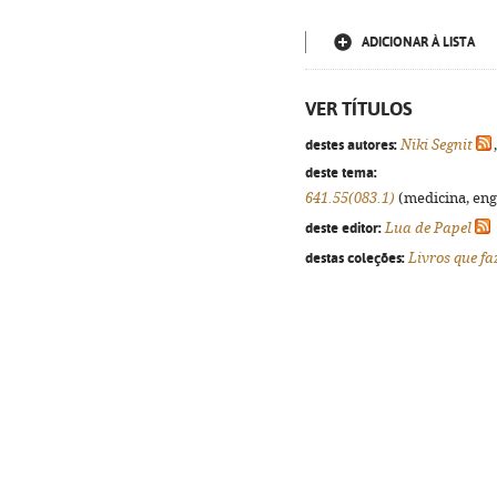
ADICIONAR À LISTA
VER TÍTULOS
destes autores:
Niki Segnit
deste tema:
641.55(083.1)
(medicina, enge
deste editor:
Lua de Papel
destas coleções:
Livros que f