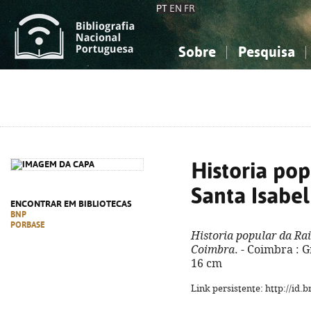
PT
EN
FR
Sobre
Pesquisa
Sobre a Bibliografia Nacional
Simples
Conhecimento, Informação...
Conhecimento, Informação...
Combinada
A
Ciências sociais...
Ciências sociais...
Arte, desporto...
Arte, desporto...
Historia po
Santa Isabel
ENCONTRAR EM BIBLIOTECAS
BNP
PORBASE
Historia popular da Ra
Coimbra
. - Coimbra : G
16 cm
Link persistente: http://id