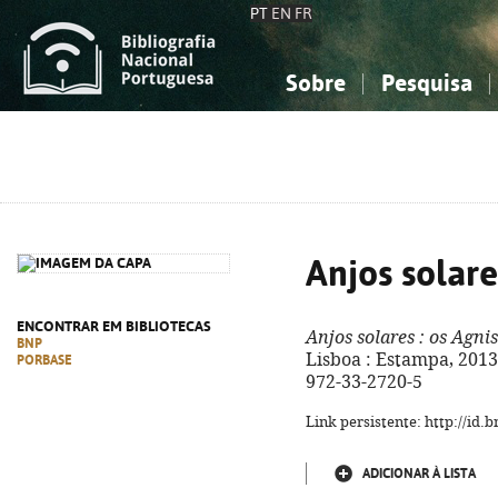
PT
EN
FR
Sobre
Pesquisa
Sobre a Bibliografia Nacional
Simples
Conhecimento, Informação...
Conhecimento, Informação...
Combinada
A
Ciências sociais...
Ciências sociais...
Arte, desporto...
Arte, desporto...
Anjos solare
ENCONTRAR EM BIBLIOTECAS
Anjos solares
: os Agni
BNP
Lisboa : Estampa, 2013. -
PORBASE
972-33-2720-5
Link persistente: http://id
ADICIONAR À LISTA