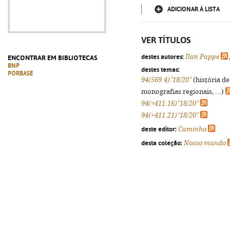
ADICIONAR À LISTA
VER TÍTULOS
destes autores:
Ilan Pappe
ENCONTRAR EM BIBLIOTECAS
BNP
destes temas:
PORBASE
94(569.4)"18/20"
(história de
monografias regionais, ...)
94(=411.16)"18/20"
94(=411.21)"18/20"
deste editor:
Caminho
desta coleção:
Nosso mundo