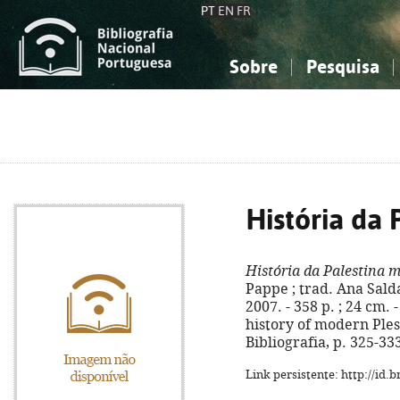
PT
EN
FR
Sobre
Pesquisa
Sobre a Bibliografia Nacional
Simples
Conhecimento, Informação...
Conhecimento, Informação...
Combinada
A
Ciências sociais...
Ciências sociais...
Arte, desporto...
Arte, desporto...
História da
História da Palestina 
Pappe ; trad. Ana Salda
2007. - 358 p. ; 24 cm. 
history of modern Ples
Bibliografia, p. 325-33
Link persistente: http://id