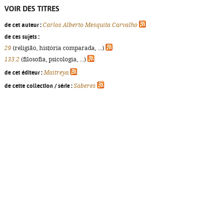
VOIR DES TITRES
de cet auteur :
Carlos Alberto Mesquita Carvalho
de ces sujets :
29
(religião, história comparada, ...)
133.2
(filosofia, psicologia, ...)
de cet éditeur :
Maitreya
de cette collection / série :
Saberes