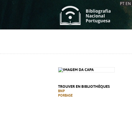
PT
EN
L
S
C
C
S
S
A
A
TROUVER EN BIBLIOTHÈQUES
BNP
PORBASE