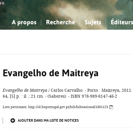
FR
A propos
Recherche
Sujets
Éditeur
a Bibliographie Nationale
imple
onnaissance, Information...
onnaissance, Information...
Avancée
Mes notices
Comment utiliser
Philosophie, psychologie...
Philosophie, psychologie...
Aide - FAQ
ciences sociales...
ciences sociales...
Mathématiques, sciences
Mathématiques, sciences
rts, sport...
rts, sport...
naturelles...
Littérature, linguistique...
naturelles...
Littérature, linguistique...
Evangelho de Maitreya
Evangelho de Maitreya
/ Carlos Carvalho. - Porto : Maitreya, 2011. 
64, [5] p. : il. ; 21 cm. - (Saberes). - ISBN 978-989-8147-46-2
Lien persistant: http://id.bnportugal.gov.pt/bib/bibnacional/1801123
AJOUTER DANS MA LISTE DE NOTICES