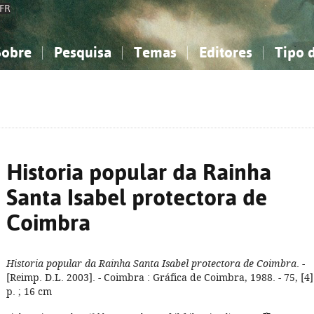
FR
Sobre
Pesquisa
Temas
Editores
Tipo 
obre a Bibliografia Nacional
imples
onhecimento, Informação...
onhecimento, Informação...
Combinada
A minha lista
Como utilizar
Filosofia, psicologia...
Filosofia, psicologia...
Perguntas frequente
iências sociais...
iências sociais...
Ciências exatas e naturais...
Ciências exatas e naturais...
rte, desporto...
rte, desporto...
Literatura, linguística...
Literatura, linguística...
Historia popular da Rainha
Santa Isabel protectora de
Coimbra
Historia popular da Rainha Santa Isabel protectora de Coimbra
. -
[Reimp. D.L. 2003]. - Coimbra : Gráfica de Coimbra, 1988. - 75, [4]
p. ; 16 cm