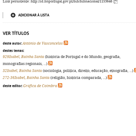
Link persistente: http://id.bnportugal.gov.pt/bib/bibnacional/1153646
ADICIONAR À LISTA
VER TÍTULOS
deste autor:
António de Vasconcelos
destes temas:
929Isabel, Rainha Santa
(história de Portugal e do Mundo, geografia,
monografias regionais, ...)
32Isabel, Rainha Santa
(sociologia, política, direito, educação, etnografia, ...)
272-36Isabel, Rainha Santa
(religião, história comparada, ...)
deste editor:
Gráfica de Coimbra