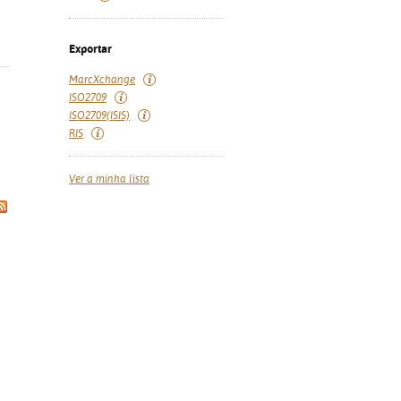
Exportar
MarcXchange
ISO2709
ISO2709(ISIS)
RIS
Ver a minha lista