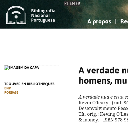
PT
EN
FR
A propos
Re
La Bibliographie Nationale
Simple
Connaissance, Information...
Connaissance, Information...
Avancée
Mes 
Sciences sociales...
Sciences sociales...
Arts, sport...
Arts, sport...
A verdade n
homens, mul
TROUVER EN BIBLIOTHÈQUES
BNP
PORBASE
A verdade nua e crua s
Kevin O'leary ; trad. Só
Desenvolvimento Pessoal,
Tít. orig.: Keving O'L
& money. - ISBN 978-9