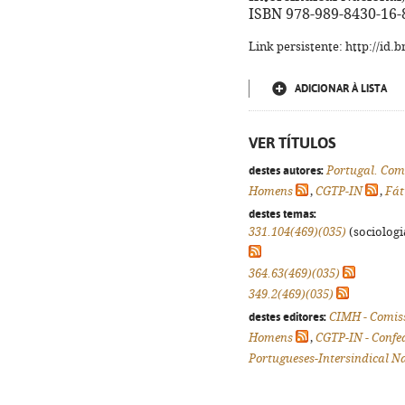
ISBN 978-989-8430-16-
Link persistente: http://id
ADICIONAR À LISTA
VER TÍTULOS
destes autores:
Portugal. Com
Homens
,
CGTP-IN
,
Fát
destes temas:
331.104(469)(035)
(sociologia
364.63(469)(035)
349.2(469)(035)
destes editores:
CIMH - Comiss
Homens
,
CGTP-IN - Confe
Portugueses-Intersindical N