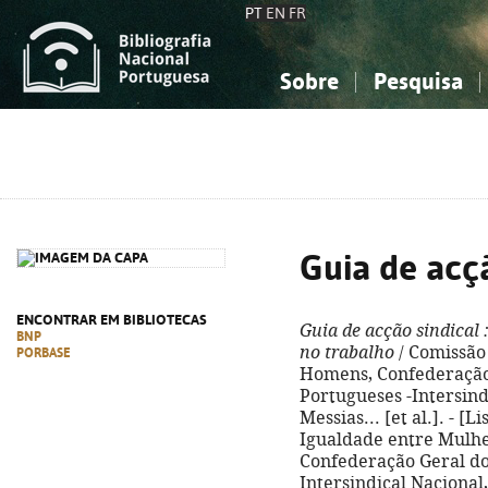
PT
EN
FR
Sobre
Pesquisa
Sobre a Bibliografia Nacional
Simples
Conhecimento, Informação...
Conhecimento, Informação...
Combinada
A
Ciências sociais...
Ciências sociais...
Arte, desporto...
Arte, desporto...
Guia de acçã
ENCONTRAR EM BIBLIOTECAS
Guia de acção sindical
:
BNP
no trabalho
/ Comissão
PORBASE
Homens, Confederação
Portugueses -Intersind
Messias... [et al.]. - [
Igualdade entre Mulhe
Confederação Geral do
Intersindical Nacional, D