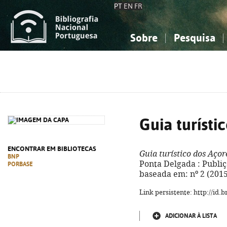
PT
EN
FR
Sobre
Pesquisa
Sobre a Bibliografia Nacional
Simples
Conhecimento, Informação...
Conhecimento, Informação...
Combinada
A
Ciências sociais...
Ciências sociais...
Arte, desporto...
Arte, desporto...
Guia turísti
ENCONTRAR EM BIBLIOTECAS
Guia turístico dos Açor
BNP
Ponta Delgada : Publiço
PORBASE
baseada em: nº 2 (2015
Link persistente: http://id
ADICIONAR À LISTA