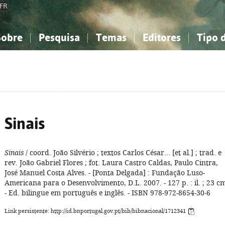
FR
Sobre
Pesquisa
Temas
Editores
Tipo 
obre a Bibliografia Nacional
imples
onhecimento, Informação...
onhecimento, Informação...
Combinada
A minha lista
Como utilizar
Filosofia, psicologia...
Filosofia, psicologia...
Perguntas frequente
iências sociais...
iências sociais...
Ciências exatas e naturais...
Ciências exatas e naturais...
rte, desporto...
rte, desporto...
Literatura, linguística...
Literatura, linguística...
Sinais
Sinais
/ coord. João Silvério ; textos Carlos César... [et al.] ; trad. e
rev. João Gabriel Flores ; fot. Laura Castro Caldas, Paulo Cintra,
José Manuel Costa Alves. - [Ponta Delgada] : Fundação Luso-
Americana para o Desenvolvimento, D.L. 2007. - 127 p. : il. ; 23 c
- Ed. bilingue em português e inglês. - ISBN 978-972-8654-30-6
Link persistente: http://id.bnportugal.gov.pt/bib/bibnacional/1712341