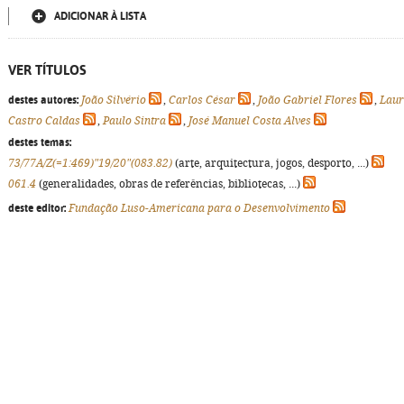
ADICIONAR À LISTA
VER TÍTULOS
destes autores:
João Silvério
,
Carlos César
,
João Gabriel Flores
,
Lau
Castro Caldas
,
Paulo Sintra
,
José Manuel Costa Alves
destes temas:
73/77A/Z(=1:469)"19/20"(083.82)
(arte, arquitectura, jogos, desporto, ...)
061.4
(generalidades, obras de referências, bibliotecas, ...)
deste editor:
Fundação Luso-Americana para o Desenvolvimento