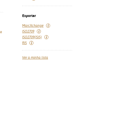
Exportar
MarcXchange
ISO2709
ra
ISO2709(ISIS)
RIS
Ver a minha lista