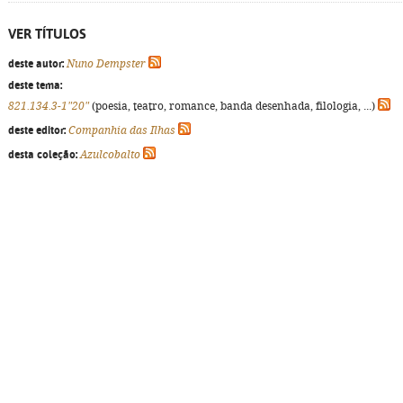
VER TÍTULOS
deste autor:
Nuno Dempster
deste tema:
821.134.3-1"20"
(poesia, teatro, romance, banda desenhada, filologia, ...)
deste editor:
Companhia das Ilhas
desta coleção:
Azulcobalto