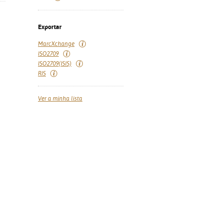
Exportar
MarcXchange
ISO2709
ISO2709(ISIS)
RIS
Ver a minha lista