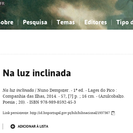
FR
Sobre
Pesquisa
Temas
Editores
Tipo 
obre a Bibliografia Nacional
imples
onhecimento, Informação...
onhecimento, Informação...
Combinada
A minha lista
Como utilizar
Filosofia, psicologia...
Filosofia, psicologia...
Perguntas frequente
iências sociais...
iências sociais...
Ciências exatas e naturais...
Ciências exatas e naturais...
rte, desporto...
rte, desporto...
Literatura, linguística...
Literatura, linguística...
Na luz inclinada
Na luz inclinada
/ Nuno Dempster. - 1ª ed. - Lages do Pico :
Companhia das Ilhas, 2014. - 57, [7] p. ; 16 cm. - (Azulcobalto.
Poesia ; 20). - ISBN 978-989-8592-45-3
Link persistente: http://id.bnportugal.gov.pt/bib/bibnacional/1937367
ADICIONAR À LISTA