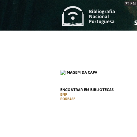
PT
EN
S
S
C
C
C
C
A
A
ENCONTRAR EM BIBLIOTECAS
BNP
PORBASE