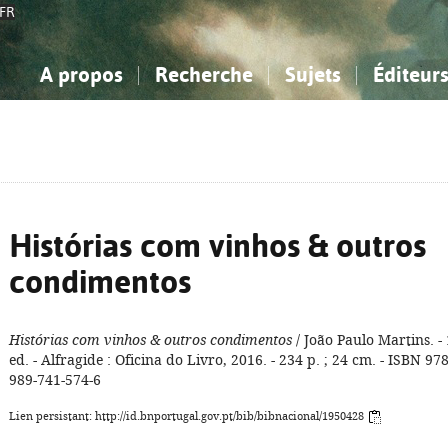
FR
A propos
Recherche
Sujets
Éditeur
a Bibliographie Nationale
imple
onnaissance, Information...
onnaissance, Information...
Avancée
Mes notices
Comment utiliser
Philosophie, psychologie...
Philosophie, psychologie...
Aide - FAQ
ciences sociales...
ciences sociales...
Mathématiques, sciences
Mathématiques, sciences
rts, sport...
rts, sport...
naturelles...
Littérature, linguistique...
naturelles...
Littérature, linguistique...
Histórias com vinhos & outros
condimentos
Histórias com vinhos & outros condimentos
/ João Paulo Martins. - 
ed. - Alfragide : Oficina do Livro, 2016. - 234 p. ; 24 cm. - ISBN 978
989-741-574-6
Lien persistant: http://id.bnportugal.gov.pt/bib/bibnacional/1950428