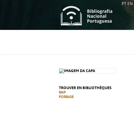
PT
EN
L
S
C
C
S
S
A
A
TROUVER EN BIBLIOTHÈQUES
BNP
PORBASE