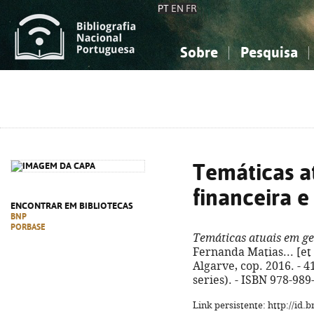
PT
EN
FR
Sobre
Pesquisa
Sobre a Bibliografia Nacional
Simples
Conhecimento, Informação...
Conhecimento, Informação...
Combinada
A
Ciências sociais...
Ciências sociais...
Arte, desporto...
Arte, desporto...
Temáticas a
financeira e
ENCONTRAR EM BIBLIOTECAS
BNP
PORBASE
Temáticas atuais em ge
Fernanda Matias... [et 
Algarve, cop. 2016. - 41
series). - ISBN 978-989
Link persistente: http://id