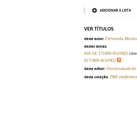
ADICIONAR À LISTA
VER TÍTULOS
deste autor:
Fernanda Matia
destes temas:
658.14/.17(469+81)(042)
(med
657(469+81)(042)
deste editor:
Universidade do
desta coleção:
TMS conference