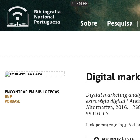
PT
EN
FR
Sobre
Pesquisa
Sobre a Bibliografia Nacional
Simples
Conhecimento, Informação...
Conhecimento, Informação...
Combinada
A
Ciências sociais...
Ciências sociais...
Arte, desporto...
Arte, desporto...
Digital mark
ENCONTRAR EM BIBLIOTECAS
Digital marketing analy
BNP
estratégia digital
/ Andr
PORBASE
Alternativa, 2016. - 269,
99316-5-7
Link persistente: http://id
ADICIONAR À LISTA