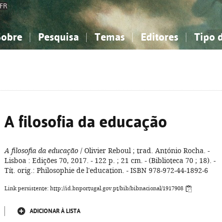
FR
Sobre
Pesquisa
Temas
Editores
Tipo 
obre a Bibliografia Nacional
imples
onhecimento, Informação...
onhecimento, Informação...
Combinada
A minha lista
Como utilizar
Filosofia, psicologia...
Filosofia, psicologia...
Perguntas frequente
iências sociais...
iências sociais...
Ciências exatas e naturais...
Ciências exatas e naturais...
rte, desporto...
rte, desporto...
Literatura, linguística...
Literatura, linguística...
A filosofia da educação
A filosofia da educação
/ Olivier Reboul ; trad. António Rocha. -
Lisboa : Edições 70, 2017. - 122 p. ; 21 cm. - (Biblioteca 70 ; 18). -
Tít. orig.: Philosophie de l'education. - ISBN 978-972-44-1892-6
Link persistente: http://id.bnportugal.gov.pt/bib/bibnacional/1917908
ADICIONAR À LISTA