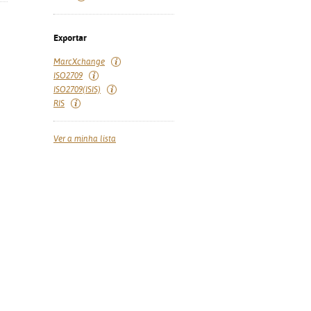
Exportar
MarcXchange
ISO2709
ISO2709(ISIS)
RIS
Ver a minha lista