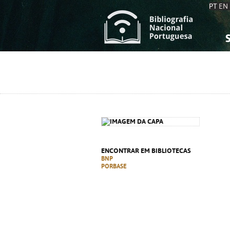
PT
EN
S
S
C
C
C
C
A
A
ENCONTRAR EM BIBLIOTECAS
BNP
PORBASE