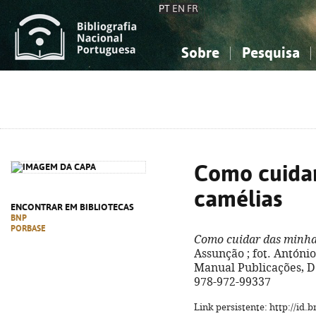
PT
EN
FR
Sobre
Pesquisa
Sobre a Bibliografia Nacional
Simples
Conhecimento, Informação...
Conhecimento, Informação...
Combinada
A
Ciências sociais...
Ciências sociais...
Arte, desporto...
Arte, desporto...
Como cuidar
camélias
ENCONTRAR EM BIBLIOTECAS
BNP
PORBASE
Como cuidar das minha
Assunção ; fot. António A
Manual Publicações, D.L.
978-972-99337
Link persistente: http://id