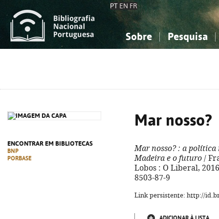
PT
EN
FR
Sobre
Pesquisa
Sobre a Bibliografia Nacional
Simples
Conhecimento, Informação...
Conhecimento, Informação...
Combinada
A
Ciências sociais...
Ciências sociais...
Arte, desporto...
Arte, desporto...
Mar nosso?
ENCONTRAR EM BIBLIOTECAS
Mar nosso?
: a política
BNP
Madeira e o futuro
/ Fr
PORBASE
Lobos : O Liberal, 2016.
8503-87-9
Link persistente: http://id
ADICIONAR À LISTA