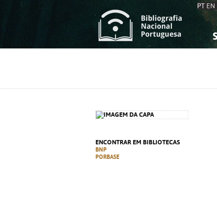
PT
EN
S
S
C
C
C
C
A
A
ENCONTRAR EM BIBLIOTECAS
BNP
PORBASE