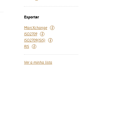
Exportar
MarcXchange
ISO2709
ISO2709(ISIS)
RIS
Ver a minha lista