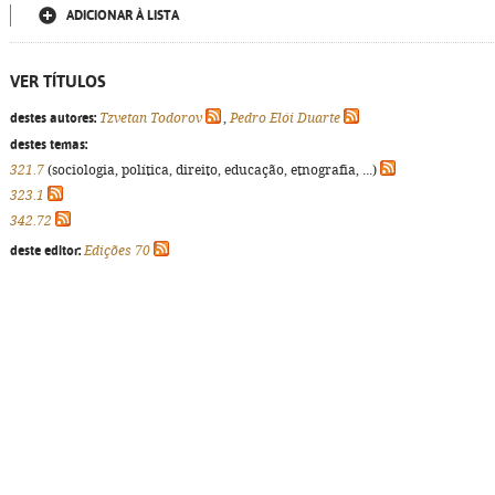
ADICIONAR À LISTA
VER TÍTULOS
destes autores:
Tzvetan Todorov
,
Pedro Elói Duarte
destes temas:
321.7
(sociologia, política, direito, educação, etnografia, ...)
323.1
342.72
deste editor:
Edições 70