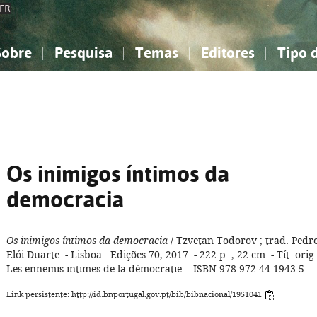
FR
Sobre
Pesquisa
Temas
Editores
Tipo 
obre a Bibliografia Nacional
imples
onhecimento, Informação...
onhecimento, Informação...
Combinada
A minha lista
Como utilizar
Filosofia, psicologia...
Filosofia, psicologia...
Perguntas frequente
iências sociais...
iências sociais...
Ciências exatas e naturais...
Ciências exatas e naturais...
rte, desporto...
rte, desporto...
Literatura, linguística...
Literatura, linguística...
Os inimigos íntimos da
democracia
Os inimigos íntimos da democracia
/ Tzvetan Todorov ; trad. Pedr
Elói Duarte. - Lisboa : Edições 70, 2017. - 222 p. ; 22 cm. - Tít. orig.
Les ennemis intimes de la démocratie. - ISBN 978-972-44-1943-5
Link persistente: http://id.bnportugal.gov.pt/bib/bibnacional/1951041