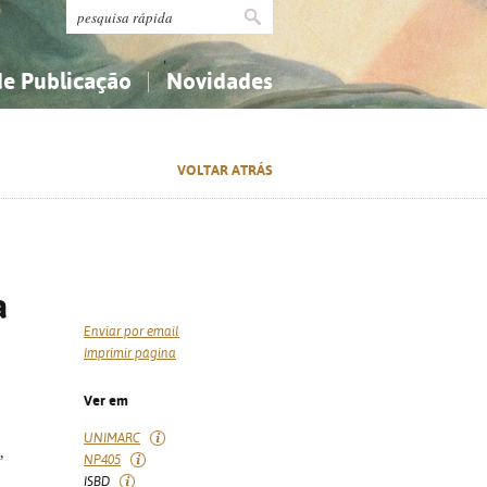
de Publicação
Novidades
s
Religião...
Religião...
VOLTAR ATRÁS
Ciências aplicadas...
Ciências aplicadas...
História, geografia, biografias...
História, geografia, biografias...
a
Enviar por email
Imprimir página
Ver em
UNIMARC
,
NP405
ISBD