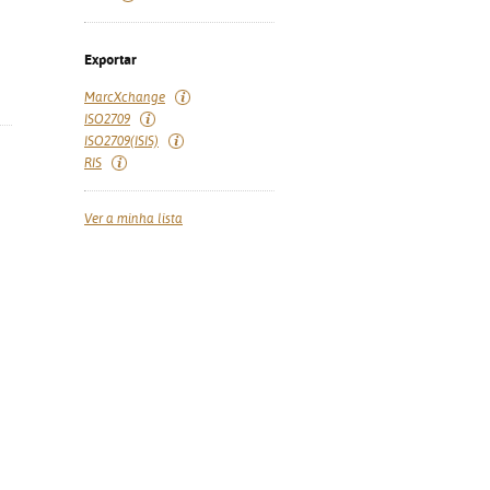
Exportar
MarcXchange
ISO2709
ISO2709(ISIS)
RIS
Ver a minha lista