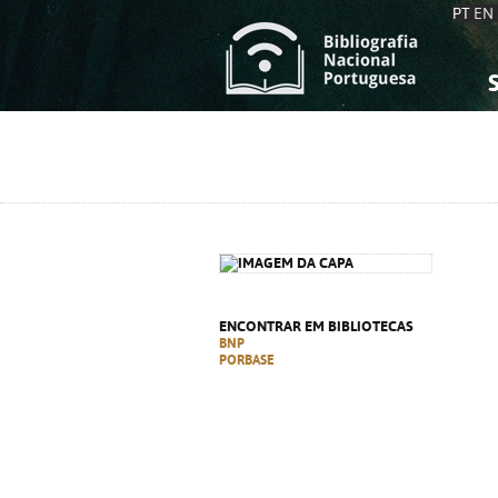
PT
EN
S
S
C
C
C
C
A
A
ENCONTRAR EM BIBLIOTECAS
BNP
PORBASE