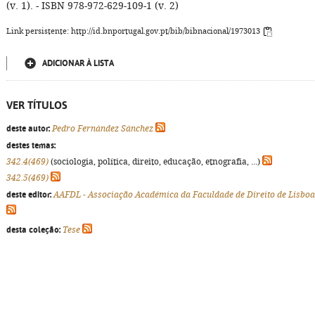
(v. 1). - ISBN 978-972-629-109-1 (v. 2)
Link persistente: http://id.bnportugal.gov.pt/bib/bibnacional/1973013
ADICIONAR À LISTA
VER TÍTULOS
deste autor:
Pedro Fernández Sánchez
destes temas:
342.4(469)
(sociologia, política, direito, educação, etnografia, ...)
342.5(469)
deste editor:
AAFDL - Associação Académica da Faculdade de Direito de Lisboa
desta coleção:
Tese