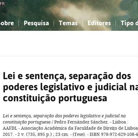
FR
Sobre
Pesquisa
Temas
Editores
Tipo 
obre a Bibliografia Nacional
imples
onhecimento, Informação...
onhecimento, Informação...
Combinada
A minha lista
Como utilizar
Filosofia, psicologia...
Filosofia, psicologia...
Perguntas frequente
iências sociais...
iências sociais...
Ciências exatas e naturais...
Ciências exatas e naturais...
rte, desporto...
rte, desporto...
Literatura, linguística...
Literatura, linguística...
Lei e sentença, separação dos
poderes legislativo e judicial n
constituição portuguesa
Lei e sentença, separação dos poderes legislativo e judicial na
constituição portuguesa
/ Pedro Fernández Sánchez. - Lisboa :
AAFDL - Associação Académica da Faculdade de Direito de Lisboa
2017. - 2 v. (735, 895 p.) ; 23 cm. - (Tese). - ISBN 978-972-629-108-4