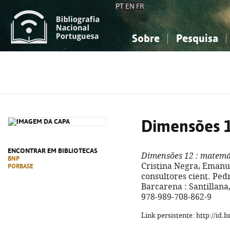
PT
EN
FR
Sobre
Pesquisa
Sobre a Bibliografia Nacional
Simples
Conhecimento, Informação...
Conhecimento, Informação...
Combinada
A
Ciências sociais...
Ciências sociais...
Arte, desporto...
Arte, desporto...
Dimensões 
ENCONTRAR EM BIBLIOTECAS
Dimensões 12
: matemát
BNP
Cristina Negra, Emanu
PORBASE
consultores cient. Pedr
Barcarena : Santillana, c
978-989-708-862-9
Link persistente: http://id