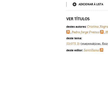
ADICIONAR À LISTA
VER TÍTULOS
destes autores:
Cristina Negr
,
Pedro Jorge Freitas
,
H
deste tema:
51(075.3)
(matemáticas, física
deste editor:
Santillana