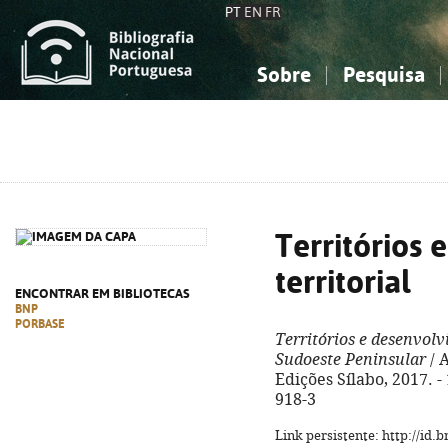
PT
EN
FR
Sobre
Pesquisa
Sobre a Bibliografia Nacional
Simples
Conhecimento, Informação...
Conhecimento, Informação...
Combinada
A
Ciências sociais...
Ciências sociais...
Arte, desporto...
Arte, desporto...
Territórios
territorial
ENCONTRAR EM BIBLIOTECAS
BNP
PORBASE
Territórios e desenvolv
Sudoeste Peninsular
/ A
Edições Sílabo, 2017. -
918-3
Link persistente: http://id