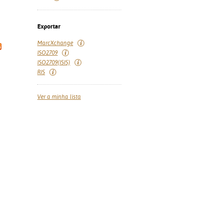
Exportar
MarcXchange
ISO2709
ISO2709(ISIS)
RIS
Ver a minha lista