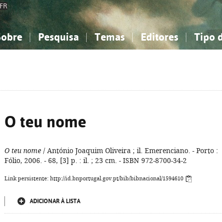
FR
Sobre
Pesquisa
Temas
Editores
Tipo 
obre a Bibliografia Nacional
imples
onhecimento, Informação...
onhecimento, Informação...
Combinada
A minha lista
Como utilizar
Filosofia, psicologia...
Filosofia, psicologia...
Perguntas frequente
iências sociais...
iências sociais...
Ciências exatas e naturais...
Ciências exatas e naturais...
rte, desporto...
rte, desporto...
Literatura, linguística...
Literatura, linguística...
O teu nome
O teu nome
/ António Joaquim Oliveira ; il. Emerenciano. - Porto :
Fólio, 2006. - 68, [3] p. : il. ; 23 cm. - ISBN 972-8700-34-2
Link persistente: http://id.bnportugal.gov.pt/bib/bibnacional/1594610
ADICIONAR À LISTA