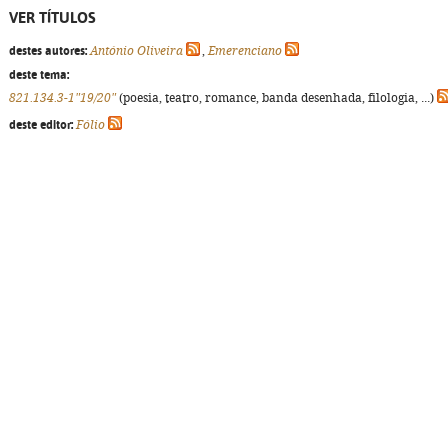
VER TÍTULOS
destes autores:
António Oliveira
,
Emerenciano
deste tema:
821.134.3-1"19/20"
(poesia, teatro, romance, banda desenhada, filologia, ...)
deste editor:
Fólio