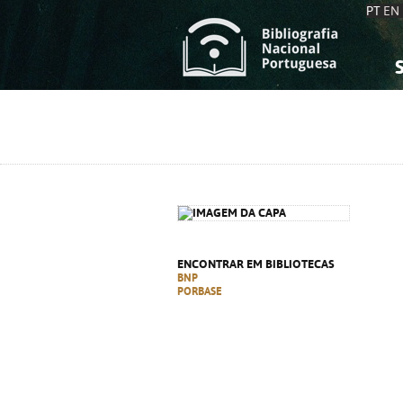
PT
EN
S
S
C
C
C
C
A
A
ENCONTRAR EM BIBLIOTECAS
BNP
PORBASE