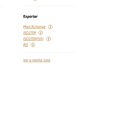
Exportar
MarcXchange
ISO2709
ISO2709(ISIS)
RIS
Ver a minha lista