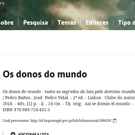
FR
Sobre
Pesquisa
Temas
Editores
Tipo 
obre a Bibliografia Nacional
imples
onhecimento, Informação...
onhecimento, Informação...
Combinada
A minha lista
Como utilizar
Filosofia, psicologia...
Filosofia, psicologia...
Perguntas frequente
iências sociais...
iências sociais...
Ciências exatas e naturais...
Ciências exatas e naturais...
rte, desporto...
rte, desporto...
Literatura, linguística...
Literatura, linguística...
Os donos do mundo
Os donos do mundo
: todos os segredos da luta pelo domínio mundi
/ Pedro Baños ; trad. Pedro Vidal. - 1ª ed. - Lisboa : Clube do Autor
2018. - 405, [1] p. : il. ; 24 cm. - Tít. orig.: Así se domin el mundo. -
ISBN 978-989-724-431-5
Link persistente: http://id.bnportugal.gov.pt/bib/bibnacional/1999292
ADICIONAR À LISTA