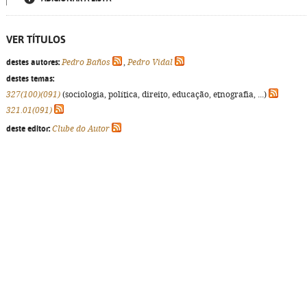
VER TÍTULOS
destes autores:
Pedro Baños
,
Pedro Vidal
destes temas:
327(100)(091)
(sociologia, política, direito, educação, etnografia, ...)
321.01(091)
deste editor:
Clube do Autor