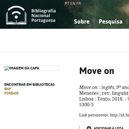
PT
EN
FR
Sobre
Pesquisa
Sobre a Bibliografia Nacional
Simples
Conhecimento, Informação...
Conhecimento, Informação...
Combinada
A
Ciências sociais...
Ciências sociais...
Arte, desporto...
Arte, desporto...
Move on
ENCONTRAR EM BIBLIOTECAS
Move on
: inglês, 9º an
BNP
Menezes ; rev. linguístic
PORBASE
Lisboa : Texto, 2018. - 
5300-3
Link persistente: http://id
ADICIONAR À LISTA