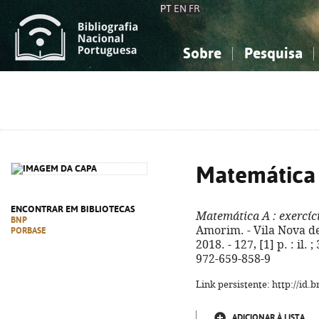
PT
EN
FR
Sobre
Pesquisa
Sobre a Bibliografia Nacional
Simples
Conhecimento, Informação...
Conhecimento, Informação...
Combinada
A
Ciências sociais...
Ciências sociais...
Arte, desporto...
Arte, desporto...
Matemática
ENCONTRAR EM BIBLIOTECAS
Matemática A
: exercíc
BNP
Amorim. - Vila Nova de
PORBASE
2018. - 127, [1] p. : il.
972-659-858-9
Link persistente: http://id
ADICIONAR À LISTA