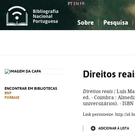
PT
EN
FR
Sobre
Pesquisa
Sobre a Bibliografia Nacional
Simples
Conhecimento, Informação...
Conhecimento, Informação...
Combinada
A
Ciências sociais...
Ciências sociais...
Arte, desporto...
Arte, desporto...
Direitos reai
ENCONTRAR EM BIBLIOTECAS
Direitos reais
/ Luís Ma
BNP
ed. - Coimbra : Almedin
PORBASE
universitários). - ISB
Link persistente: http://id
ADICIONAR À LISTA