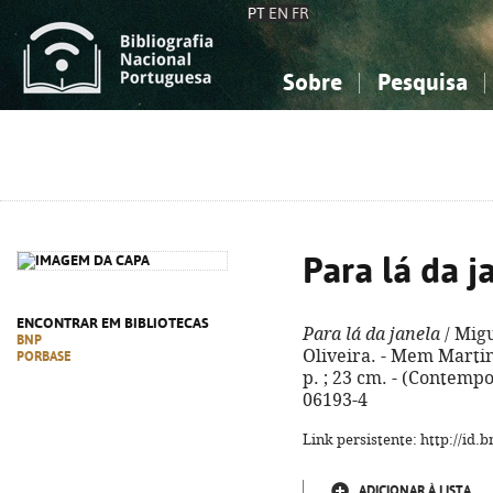
PT
EN
FR
Sobre
Pesquisa
Sobre a Bibliografia Nacional
Simples
Conhecimento, Informação...
Conhecimento, Informação...
Combinada
A
Ciências sociais...
Ciências sociais...
Arte, desporto...
Arte, desporto...
Para lá da j
ENCONTRAR EM BIBLIOTECAS
Para lá da janela
/ Migu
BNP
Oliveira. - Mem Martin
PORBASE
p. ; 23 cm. - (Contempo
06193-4
Link persistente: http://id
ADICIONAR À LISTA