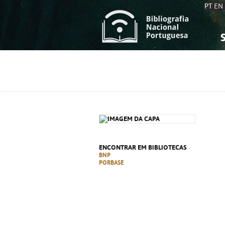
PT
EN
S
S
C
C
C
C
A
A
ENCONTRAR EM BIBLIOTECAS
BNP
PORBASE