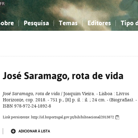
FR
Sobre
Pesquisa
Temas
Editores
Tipo 
obre a Bibliografia Nacional
imples
onhecimento, Informação...
onhecimento, Informação...
Combinada
A minha lista
Como utilizar
Filosofia, psicologia...
Filosofia, psicologia...
Perguntas frequente
iências sociais...
iências sociais...
Ciências exatas e naturais...
Ciências exatas e naturais...
rte, desporto...
rte, desporto...
Literatura, linguística...
Literatura, linguística...
José Saramago, rota de vida
José Saramago, rota de vida
/ Joaquim Vieira. - Lisboa : Livros
Horizonte, cop. 2018. - 751 p., [8] p. il. : il. ; 24 cm. - (Biografias). -
ISBN 978-972-24-1892-8
Link persistente: http://id.bnportugal.gov.pt/bib/bibnacional/2013872
ADICIONAR À LISTA