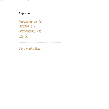
Exportar
MarcXchange
ISO2709
ISO2709(ISIS)
RIS
Ver a minha lista