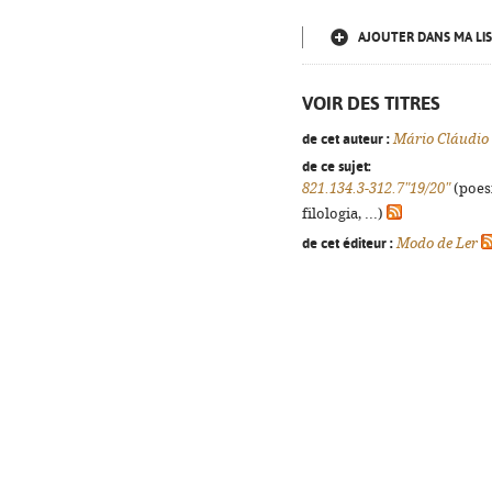
AJOUTER DANS MA LIS
VOIR DES TITRES
de cet auteur :
Mário Cláudio
de ce sujet:
821.134.3-312.7"19/20"
(poes
filologia, ...)
de cet éditeur :
Modo de Ler