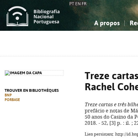
PT
EN
FR
A propos
Re
La Bibliographie Nationale
Simple
Connaissance, Information...
Connaissance, Information...
Avancée
Mes 
Sciences sociales...
Sciences sociales...
Arts, sport...
Arts, sport...
Treze cartas
Rachel Coh
TROUVER EN BIBLIOTHÈQUES
BNP
PORBASE
Treze cartas e três bil
prefácio e notas de Má
50 anos do Casino da P
2018. - 52, [3] p. : il. 
Lien persistant: http://id.