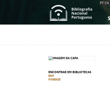
PT
EN
S
S
C
C
C
C
A
A
ENCONTRAR EM BIBLIOTECAS
BNP
PORBASE