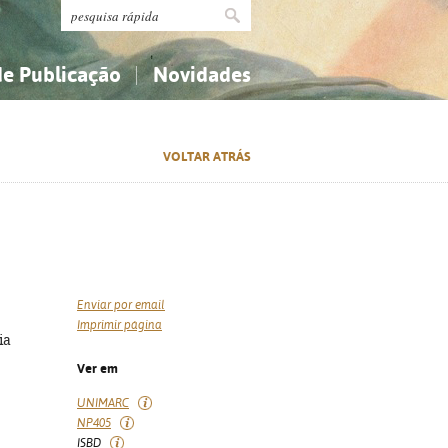
de Publicação
Novidades
s
Religião...
Religião...
VOLTAR ATRÁS
Ciências aplicadas...
Ciências aplicadas...
História, geografia, biografias...
História, geografia, biografias...
Enviar por email
Imprimir página
ia
Ver em
UNIMARC
NP405
ISBD