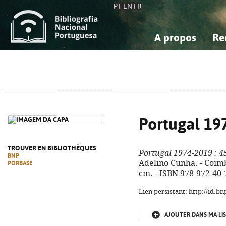
PT
EN
FR
A propos
Re
La Bibliographie Nationale
Simple
Connaissance, Information...
Connaissance, Information...
Avancée
Mes 
Sciences sociales...
Sciences sociales...
Arts, sport...
Arts, sport...
Portugal 19
TROUVER EN BIBLIOTHÈQUES
Portugal 1974-2019
: 4
BNP
Adelino Cunha. - Coimbr
PORBASE
cm. - ISBN 978-972-40-
Lien persistant: http://id.
AJOUTER DANS MA LIS