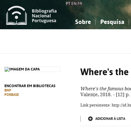
PT
EN
FR
Sobre
Pesquisa
Sobre a Bibliografia Nacional
Simples
Conhecimento, Informação...
Conhecimento, Informação...
Combinada
A
Ciências sociais...
Ciências sociais...
Arte, desporto...
Arte, desporto...
Where's the
ENCONTRAR EM BIBLIOTECAS
Where's the famous bo
BNP
Valente, 2018. - [12] p. 
PORBASE
Link persistente: http://id
ADICIONAR À LISTA