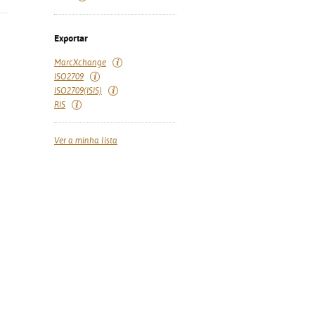
Exportar
MarcXchange
ISO2709
ISO2709(ISIS)
RIS
Ver a minha lista