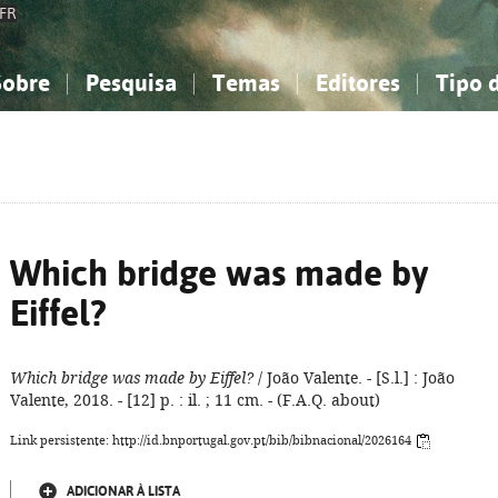
FR
Sobre
Pesquisa
Temas
Editores
Tipo 
obre a Bibliografia Nacional
imples
onhecimento, Informação...
onhecimento, Informação...
Combinada
A minha lista
Como utilizar
Filosofia, psicologia...
Filosofia, psicologia...
Perguntas frequente
iências sociais...
iências sociais...
Ciências exatas e naturais...
Ciências exatas e naturais...
rte, desporto...
rte, desporto...
Literatura, linguística...
Literatura, linguística...
Which bridge was made by
Eiffel?
Which bridge was made by Eiffel?
/ João Valente. - [S.l.] : João
Valente, 2018. - [12] p. : il. ; 11 cm. - (F.A.Q. about)
Link persistente: http://id.bnportugal.gov.pt/bib/bibnacional/2026164
ADICIONAR À LISTA