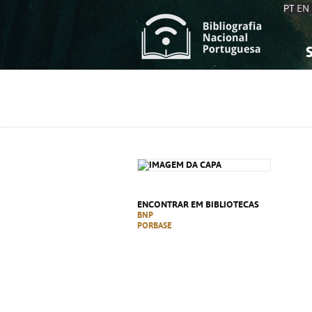
PT
EN
S
S
C
C
C
C
A
A
ENCONTRAR EM BIBLIOTECAS
BNP
PORBASE