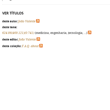
VER TÍTULOS
deste autor:
João Valente
deste tema:
624.86(469.121)(0:741)
(medicina, engenharia, tecnologia, ...)
deste editor:
João Valente
desta coleção:
F.A.Q. about