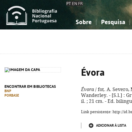
PT
EN
FR
Sobre
Pesquisa
Sobre a Bibliografia Nacional
Simples
Conhecimento, Informação...
Conhecimento, Informação...
Combinada
A
Ciências sociais...
Ciências sociais...
Arte, desporto...
Arte, desporto...
Évora
ENCONTRAR EM BIBLIOTECAS
Évora
/ fot. A. Severo
BNP
Wanderley. - [S.l.] : Gr
PORBASE
il. ; 21 cm. - Ed. bili
Link persistente: http://id
ADICIONAR À LISTA