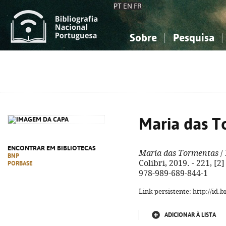
PT
EN
FR
Sobre
Pesquisa
Sobre a Bibliografia Nacional
Simples
Conhecimento, Informação...
Conhecimento, Informação...
Combinada
A
Ciências sociais...
Ciências sociais...
Arte, desporto...
Arte, desporto...
Maria das T
ENCONTRAR EM BIBLIOTECAS
Maria das Tormentas
/ 
BNP
Colibri, 2019. - 221, [2]
PORBASE
978-989-689-844-1
Link persistente: http://id
ADICIONAR À LISTA