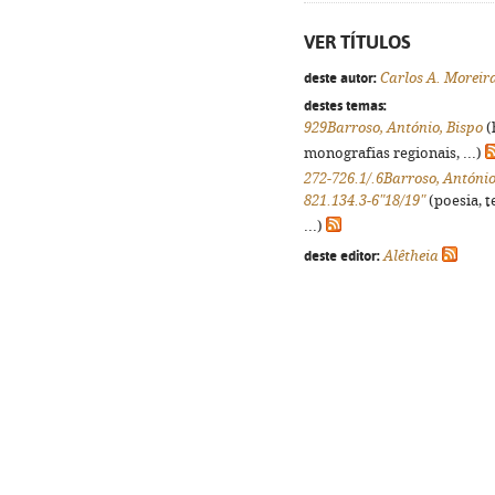
VER TÍTULOS
deste autor:
Carlos A. Moreir
destes temas:
929Barroso, António, Bispo
(
monografias regionais, ...)
272-726.1/.6Barroso, António
821.134.3-6"18/19"
(poesia, t
...)
deste editor:
Alêtheia