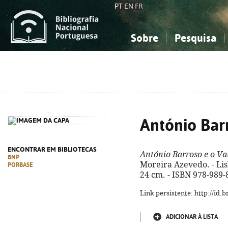
PT
EN
FR
Sobre
Pesquisa
Sobre a Bibliografia Nacional
Simples
Conhecimento, Informação...
Conhecimento, Informação...
Combinada
A
Ciências sociais...
Ciências sociais...
Arte, desporto...
Arte, desporto...
António Bar
ENCONTRAR EM BIBLIOTECAS
António Barroso e o Va
BNP
Moreira Azevedo. - Lisb
PORBASE
24 cm. - ISBN 978-989-
Link persistente: http://id
ADICIONAR À LISTA