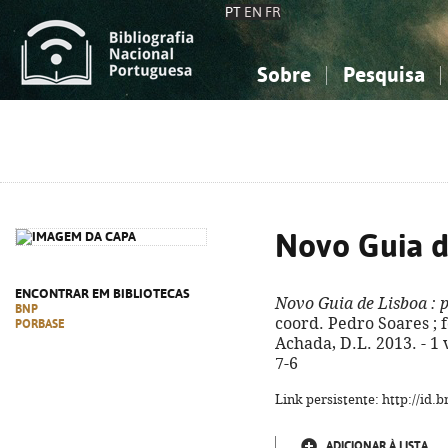
PT
EN
FR
Sobre
Pesquisa
Sobre a Bibliografia Nacional
Simples
Conhecimento, Informação...
Conhecimento, Informação...
Combinada
A
Ciências sociais...
Ciências sociais...
Arte, desporto...
Arte, desporto...
Novo Guia d
ENCONTRAR EM BIBLIOTECAS
Novo Guia de Lisboa
: 
BNP
coord. Pedro Soares ; f
PORBASE
Achada, D.L. 2013. - 1 v
7-6
Link persistente: http://id
ADICIONAR À LISTA