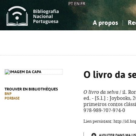
PT
EN
FR
A propos
Re
La Bibliographie Nationale
Simple
Connaissance, Information...
Connaissance, Information...
Avancée
Mes 
Sciences sociales...
Sciences sociales...
Arts, sport...
Arts, sport...
O livro da s
TROUVER EN BIBLIOTHÈQUES
O livro da selva
/ il. Ro
BNP
ed. - [S.l.] : Joybooks, 2
PORBASE
primeiros contos clássic
978-989-707-974-0
Lien persistant: http://id.
AJOUTER DANS MA LIS