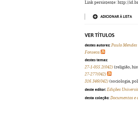
Link persistente: http://id
ADICIONAR À LISTA
VER TÍTULOS
destes autores:
Paulo Mendes 
Fonseca
destes temas:
27-1-055.2(042)
(religião, hi
27-277(042)
316.346(042)
(sociologia, pol
deste editor:
Edições Universi
desta coleção:
Documentos e 