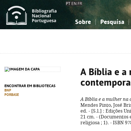
PT
EN
FR
Sobre
Pesquisa
Sobre a Bibliografia Nacional
Simples
Conhecimento, Informação...
Conhecimento, Informação...
Combinada
A
Ciências sociais...
Ciências sociais...
Arte, desporto...
Arte, desporto...
A Bíblia e a
contempora
ENCONTRAR EM BIBLIOTECAS
BNP
PORBASE
A Bíblia e a mulher n
Mendes Pinto, José Bri
ed. - [S.l.] : Edições U
21 cm. - (Documentos 
religiosa ; 1). - ISBN 