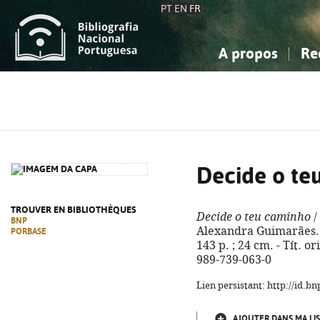
PT
EN
FR
A propos
Re
La Bibliographie Nationale
Simple
Connaissance, Information...
Connaissance, Information...
Avancée
Mes 
Sciences sociales...
Sciences sociales...
Arts, sport...
Arts, sport...
Decide o te
TROUVER EN BIBLIOTHÈQUES
Decide o teu caminho
/
BNP
Alexandra Guimarães. - 
PORBASE
143 p. ; 24 cm. - Tít. o
989-739-063-0
Lien persistant: http://id.
AJOUTER DANS MA LIS