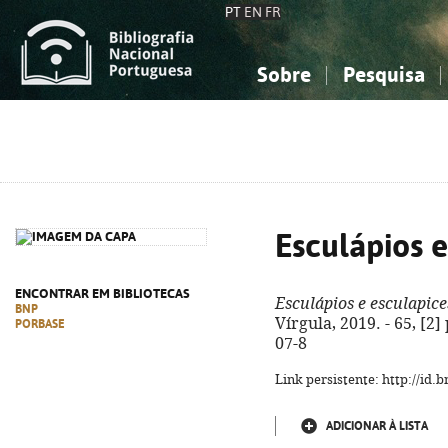
PT
EN
FR
Sobre
Pesquisa
Sobre a Bibliografia Nacional
Simples
Conhecimento, Informação...
Conhecimento, Informação...
Combinada
A
Ciências sociais...
Ciências sociais...
Arte, desporto...
Arte, desporto...
Esculápios e
ENCONTRAR EM BIBLIOTECAS
Esculápios e esculapice
BNP
Vírgula, 2019. - 65, [2] 
PORBASE
07-8
Link persistente: http://id
ADICIONAR À LISTA