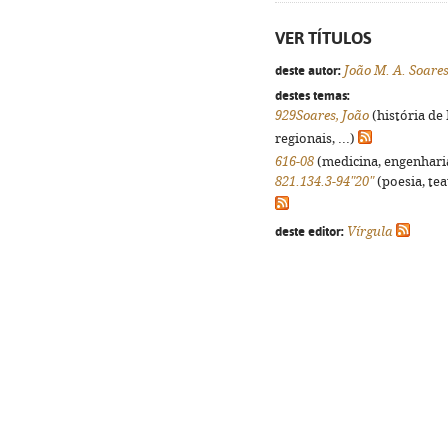
VER TÍTULOS
deste autor:
João M. A. Soare
destes temas:
929Soares, João
(história de
regionais, ...)
616-08
(medicina, engenharia,
821.134.3-94"20"
(poesia, tea
deste editor:
Vírgula