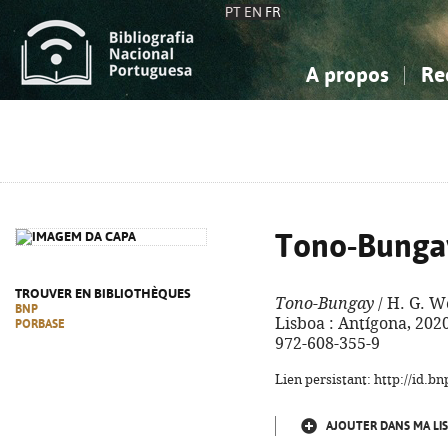
PT
EN
FR
A propos
Re
La Bibliographie Nationale
Simple
Connaissance, Information...
Connaissance, Information...
Avancée
Mes 
Sciences sociales...
Sciences sociales...
Arts, sport...
Arts, sport...
Tono-Bunga
TROUVER EN BIBLIOTHÈQUES
Tono-Bungay
/ H. G. We
BNP
Lisboa : Antígona, 2020. 
PORBASE
972-608-355-9
Lien persistant: http://id.
AJOUTER DANS MA LIS