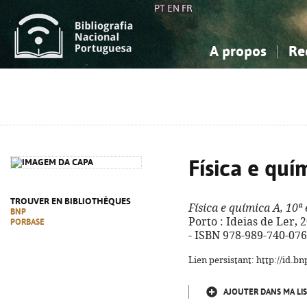
PT
EN
FR
A propos
Re
La Bibliographie Nationale
Simple
Connaissance, Information...
Connaissance, Information...
Avancée
Mes 
Sciences sociales...
Sciences sociales...
Arts, sport...
Arts, sport...
Física e quí
TROUVER EN BIBLIOTHÈQUES
Física e química A, 10ª
BNP
Porto : Ideias de Ler, 2
PORBASE
- ISBN 978-989-740-076
Lien persistant: http://id.
AJOUTER DANS MA LIS