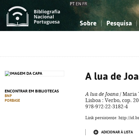
PT
EN
FR
Sobre
Pesquisa
Sobre a Bibliografia Nacional
Simples
Conhecimento, Informação...
Conhecimento, Informação...
Combinada
A
Ciências sociais...
Ciências sociais...
Arte, desporto...
Arte, desporto...
A lua de Jo
ENCONTRAR EM BIBLIOTECAS
A lua de Joana
/ Maria 
BNP
Lisboa : Verbo, cop. 2020
PORBASE
978-972-22-3182-4
Link persistente: http://id
ADICIONAR À LISTA