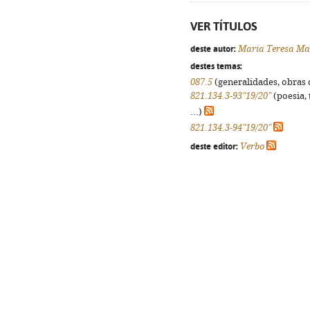
VER TÍTULOS
deste autor:
Maria Teresa Ma
destes temas:
087.5
(generalidades, obras d
821.134.3-93"19/20"
(poesia, 
...)
821.134.3-94"19/20"
deste editor:
Verbo