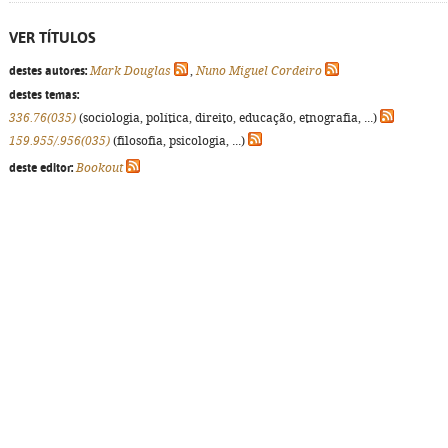
VER TÍTULOS
destes autores:
Mark Douglas
,
Nuno Miguel Cordeiro
destes temas:
336.76(035)
(sociologia, política, direito, educação, etnografia, ...)
159.955/.956(035)
(filosofia, psicologia, ...)
deste editor:
Bookout