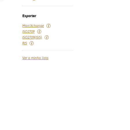
Exportar
MarcXchange
ISO2709
ISO2709(ISIS)
RIS
Ver a minha lista