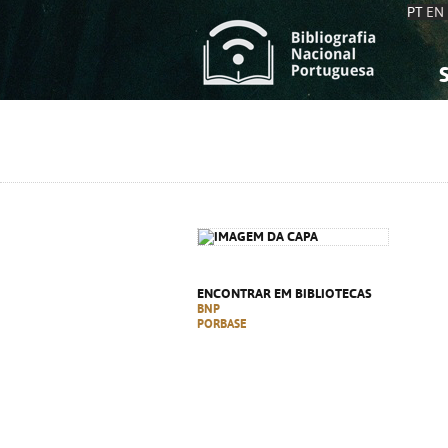
PT
EN
S
S
C
C
C
C
A
A
ENCONTRAR EM BIBLIOTECAS
BNP
PORBASE