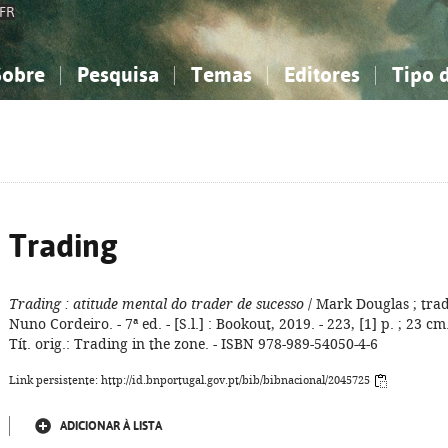
FR
Sobre
Pesquisa
Temas
Editores
Tipo 
obre a Bibliografia Nacional
imples
onhecimento, Informação...
onhecimento, Informação...
Combinada
A minha lista
Como utilizar
Filosofia, psicologia...
Filosofia, psicologia...
Perguntas frequente
iências sociais...
iências sociais...
Ciências exatas e naturais...
Ciências exatas e naturais...
rte, desporto...
rte, desporto...
Literatura, linguística...
Literatura, linguística...
Trading
Trading
: atitude mental do trader de sucesso
/ Mark Douglas ; trad
Nuno Cordeiro. - 7ª ed. - [S.l.] : Bookout, 2019. - 223, [1] p. ; 23 cm.
Tít. orig.: Trading in the zone. - ISBN 978-989-54050-4-6
Link persistente: http://id.bnportugal.gov.pt/bib/bibnacional/2045725
ADICIONAR À LISTA