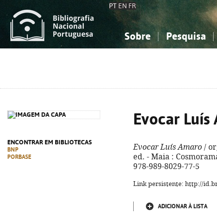
PT
EN
FR
Sobre
Pesquisa
Sobre a Bibliografia Nacional
Simples
Conhecimento, Informação...
Conhecimento, Informação...
Combinada
A
Ciências sociais...
Ciências sociais...
Arte, desporto...
Arte, desporto...
Evocar Luís
ENCONTRAR EM BIBLIOTECAS
Evocar Luís Amaro
/ or
BNP
ed. - Maia : Cosmorama,
PORBASE
978-989-8029-77-5
Link persistente: http://id
ADICIONAR À LISTA