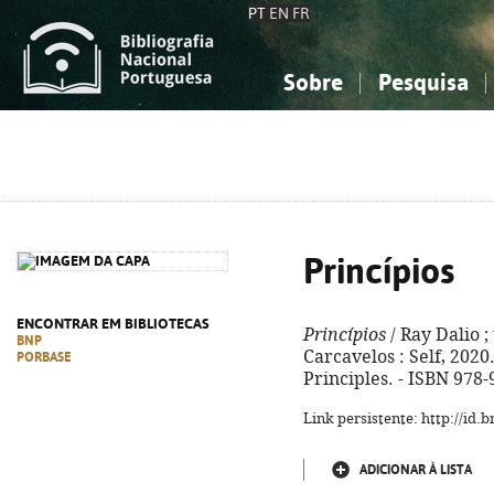
PT
EN
FR
Sobre
Pesquisa
Sobre a Bibliografia Nacional
Simples
Conhecimento, Informação...
Conhecimento, Informação...
Combinada
A
Ciências sociais...
Ciências sociais...
Arte, desporto...
Arte, desporto...
Princípios
ENCONTRAR EM BIBLIOTECAS
Princípios
/ Ray Dalio ; 
BNP
Carcavelos : Self, 2020. -
PORBASE
Principles. - ISBN 978
Link persistente: http://id
ADICIONAR À LISTA