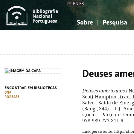
PT
EN
FR
Sobre
Pesquisa
Sobre a Bibliografia Nacional
Simples
Conhecimento, Informação...
Conhecimento, Informação...
Combinada
A
Ciências sociais...
Ciências sociais...
Arte, desporto...
Arte, desporto...
Deuses ame
ENCONTRAR EM BIBLIOTECAS
Deuses americanos
/ Ne
BNP
Scott Hampton ; trad. R
PORBASE
Salvo : Saída de Emergên
(Bang ; 344). - Tít. A
storm. - Parte de: Omo
978-989-773-311-6
Link persistente: http://id