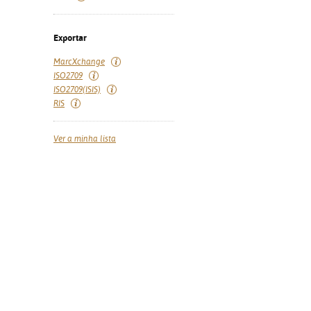
Exportar
MarcXchange
ISO2709
ISO2709(ISIS)
RIS
Ver a minha lista