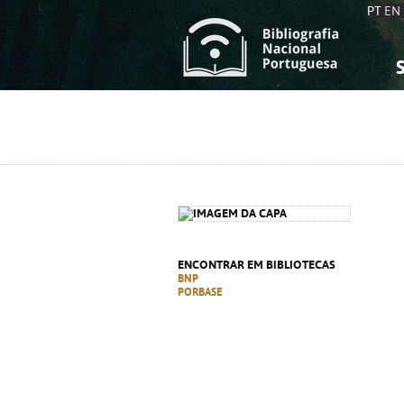
PT
EN
S
S
C
C
C
C
A
A
ENCONTRAR EM BIBLIOTECAS
BNP
PORBASE