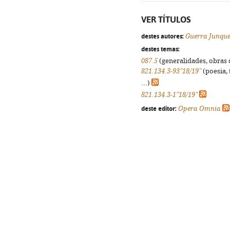
VER TÍTULOS
destes autores:
Guerra Junque
destes temas:
087.5
(generalidades, obras d
821.134.3-93"18/19"
(poesia, 
...)
821.134.3-1"18/19"
deste editor:
Opera Omnia